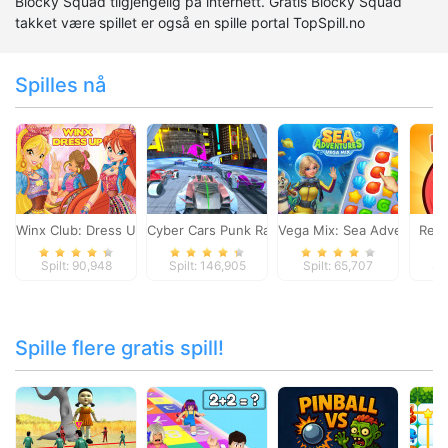
Blocky Squad tilgjengelig på internett. Gratis Blocky Squad
takket være spillet er også en spille portal TopSpill.no
Spilles nå
Winx Club: Dress Up
Cyber Cars Punk Racing
Vega Mix: Sea Adventures
Red 
Spilt: 90,948
Spilt: 146,905
Spilt: 65,707
Sp
Spille flere gratis spill!