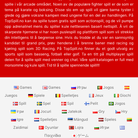
spille i vår arcade området. Noen av de populære fighter spill er de som er
tema på karate og boksing. Disse slo em up spill vil gjøre barna tyster i
glede og gjøre voksne kampen med ungene for en del av handlingen. På
TopSpill.no kan du spille tusen gratis spill som actionspill, og de vil pumpe
opp adrenalinet mens du spiller kule nettleseren basert nettspill. Å vri de
skarpeste hjernene vi har noen puslespill og plattform spill som vil strekke
din intelligens til å begrense sine. Hvis du trodde at du var en sannsynlig
kandidat til grand prix, prøv hendene i å brenne baner med racing og
kjøring spill som 3D Racing. På TopSpill.no finner du et godt utvalg av
sports spill som basseng, fotball eller golf. Ta en titt på multiplayer spill
delen for å spille spill med venner og chat. Våre spill katalogen er full med
morsomme og kule spill. Tid til å spille spennende spill!!!
Games
Games
Игры
Jogos
Juegos
Spiele
Spelletjes
Jeux
Giochi
Spill
Spel
Spil
Pelit
Jogos
Ігри
Jocuri
Jatekok
Gry
Hry
Igre
Spelletjes
Mängud
Speles
Zaidimai
Oyunlar
Lojra
Игри
Παιχνίδια
ゲーム