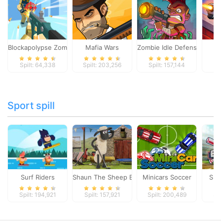
Blockapolypse Zombie Shooter
Mafia Wars
Zombie Idle Defense Onlin
St
Spilt: 64,338
Spilt: 203,256
Spilt: 157,144
Sp
Sport spill
Surf Riders
Shaun The Sheep Baahmy Golf
Minicars Soccer
Sup
Spilt: 194,921
Spilt: 157,921
Spilt: 200,489
Spi