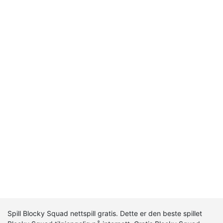
Spill Blocky Squad nettspill gratis. Dette er den beste spillet