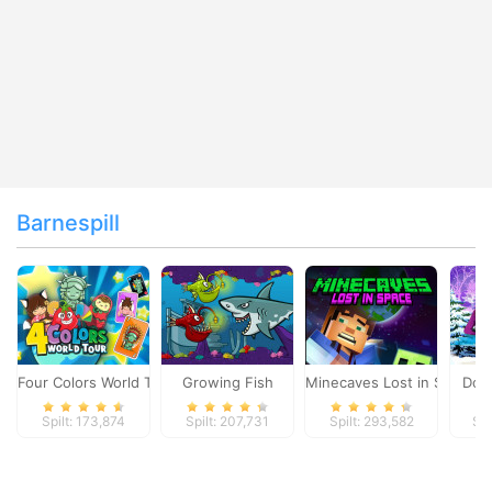
Barnespill
Four Colors World Tour
Growing Fish
Minecaves Lost in Space
Dol
Spilt: 173,874
Spilt: 207,731
Spilt: 293,582
Spi