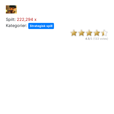
Spilt:
222,294 x
Kategorier:
Strategisk spill
4.5
/5 (
133
votes)