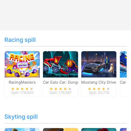
Racing spill
RacingMasters
Car Eats Car: Dungeon Adventure
Mustang City Driver
Car E
Spilt: 178,600
Spilt: 179,087
Spilt: 55,778
Spi
Skyting spill