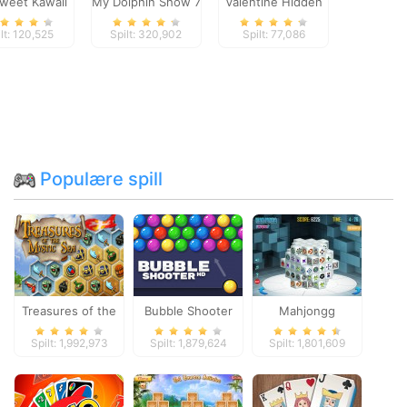
weet Kawaii
My Dolphin Show 7
Valentine Hidden
Look
Heart
lt: 120,525
Spilt: 320,902
Spilt: 77,086
Populære spill
Treasures of the
Bubble Shooter
Mahjongg
Mystic Sea
Dimensions
Spilt: 1,992,973
Spilt: 1,879,624
Spilt: 1,801,609