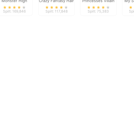
Monster High
Crazy Fantasy Hair
Princesses Villain
My S
Nose Doctor
Salon
Party Crashers
Spilt: 169,846
Spilt: 117,848
Spilt: 75,383
Spi