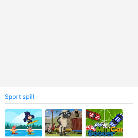
Sport spill