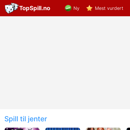
TopSpill.no
Ny
Mest vurdert
Spill til jenter