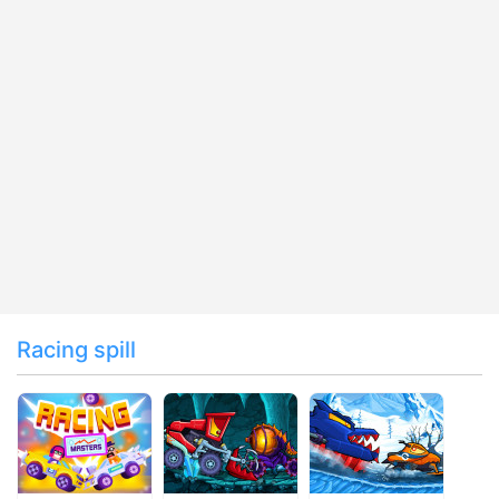
Racing spill