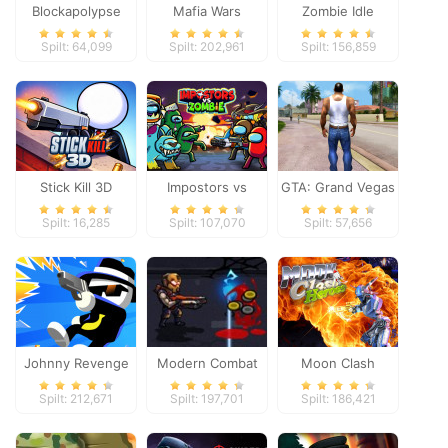
Blockapolypse
Mafia Wars
Zombie Idle
Zombie Shooter
Defense Online
Spilt: 64,099
Spilt: 202,961
Spilt: 156,859
Stick Kill 3D
Impostors vs
GTA: Grand Vegas
Zombies: Survival
Crime
Spilt: 16,285
Spilt: 107,070
Spilt: 57,656
Johnny Revenge
Modern Combat
Moon Clash
Defense
Heroes
Spilt: 212,671
Spilt: 197,701
Spilt: 186,421