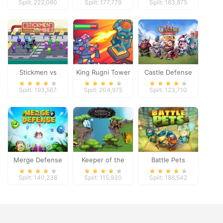
Spilt: 222,060
Spilt: 177,779
Spilt: 183,875
Stickmen vs
King Rugni Tower
Castle Defense
Zombies
Defense
Spilt: 193,567
Spilt: 204,975
Spilt: 123,710
Merge Defense
Keeper of the
Battle Pets
Grove 2
Spilt: 140,238
Spilt: 115,930
Spilt: 188,542