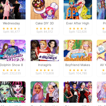
Wednesday
Cake DIY 3D
Ever After High
P
Besties Fun Day
#future
Fanta
Spilt: 90,477
Spilt: 84,512
Spilt: 122,626
Sp
Dolphin Show 8
Instagirls
Boyfriend Makes
All
Halloween Dress
Me Breakfast
Fashio
Spilt: 232,035
Spilt: 173,608
Spilt: 104,780
Spi
Up