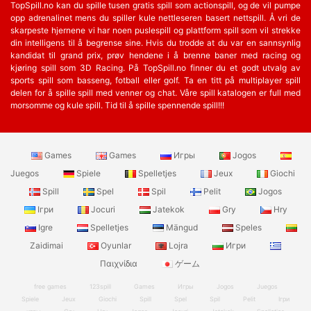
TopSpill.no kan du spille tusen gratis spill som actionspill, og de vil pumpe
opp adrenalinet mens du spiller kule nettleseren basert nettspill. Å vri de
skarpeste hjernene vi har noen puslespill og plattform spill som vil strekke
din intelligens til å begrense sine. Hvis du trodde at du var en sannsynlig
kandidat til grand prix, prøv hendene i å brenne baner med racing og
kjøring spill som 3D Racing. På TopSpill.no finner du et godt utvalg av
sports spill som basseng, fotball eller golf. Ta en titt på multiplayer spill
delen for å spille spill med venner og chat. Våre spill katalogen er full med
morsomme og kule spill. Tid til å spille spennende spill!!!
Games
Games
Игры
Jogos
Juegos
Spiele
Spelletjes
Jeux
Giochi
Spill
Spel
Spil
Pelit
Jogos
Ігри
Jocuri
Jatekok
Gry
Hry
Igre
Spelletjes
Mängud
Speles
Zaidimai
Oyunlar
Lojra
Игри
Παιχνίδια
ゲーム
free games
123spill
Games
Игры
Jogos
Juegos
Spiele
Jeux
Giochi
Spill
Spel
Spil
Pelit
Ігри