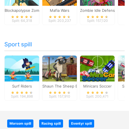
Blockapolypse Zombie Shooter
Mafia Wars
Zombie Idle Defense Onlin
St
Spilt: 64,318
Spilt: 203,237
Spilt: 157,120
Sp
Sport spill
Surf Riders
Shaun The Sheep Baahmy Golf
Minicars Soccer
Sup
Spilt: 194,898
Spilt: 157,910
Spilt: 200,471
Spi
Morsom spill
Racing spill
Eventyr spill