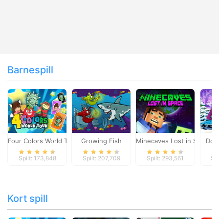
Barnespill
Four Colors World Tour
Growing Fish
Minecaves Lost in Space
Dol
Spilt: 173,848
Spilt: 207,709
Spilt: 293,561
Spi
Kort spill