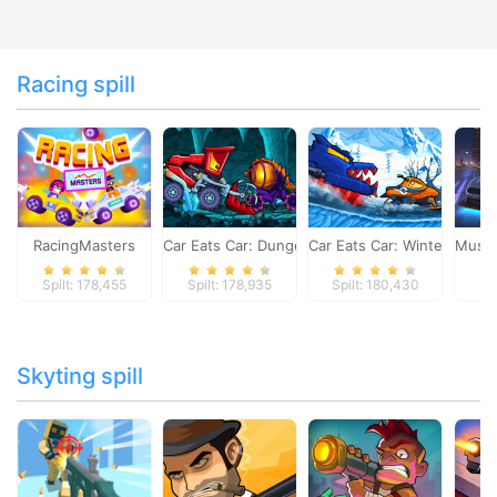
Racing spill
RacingMasters
Car Eats Car: Dungeon Adventure
Car Eats Car: Winter Adve
Musta
Spilt: 178,455
Spilt: 178,935
Spilt: 180,430
Sp
Skyting spill