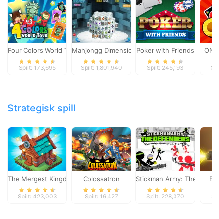
Four Colors World Tour
Mahjongg Dimensions
Poker with Friends
ONO
Spilt: 173,695
Spilt: 1,801,940
Spilt: 245,193
Spi
Strategisk spill
The Mergest Kingdom
Colossatron
Stickman Army: The Defen
Bl
Spilt: 423,003
Spilt: 16,427
Spilt: 228,370
Sp