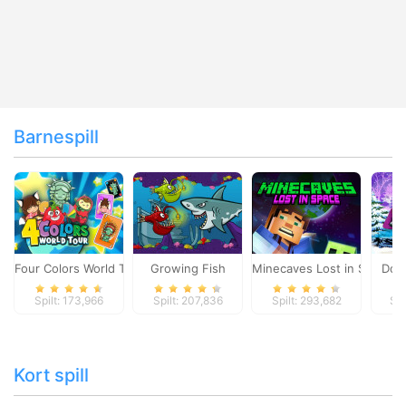
Barnespill
Four Colors World Tour
Growing Fish
Minecaves Lost in Space
Dol
Spilt: 173,966
Spilt: 207,836
Spilt: 293,682
Spi
Kort spill