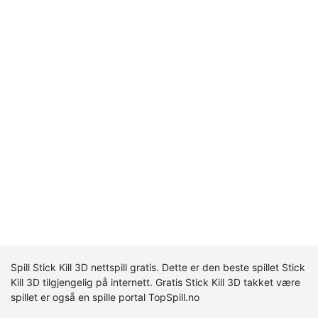
Spill Stick Kill 3D nettspill gratis. Dette er den beste spillet Stick
Kill 3D tilgjengelig på internett. Gratis Stick Kill 3D takket være
spillet er også en spille portal TopSpill.no