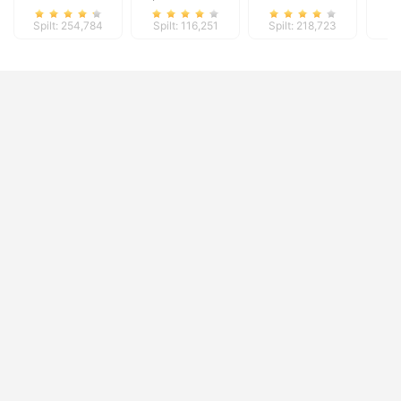
Spilt: 254,784
Spilt: 116,251
Spilt: 218,723
Sp