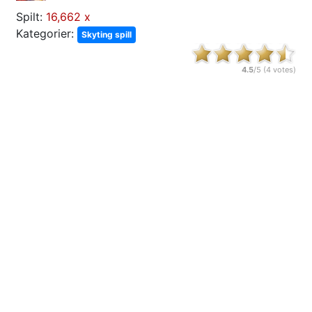
Spilt:
16,662 x
Kategorier:
Skyting spill
4.5
/5 (
4
votes)