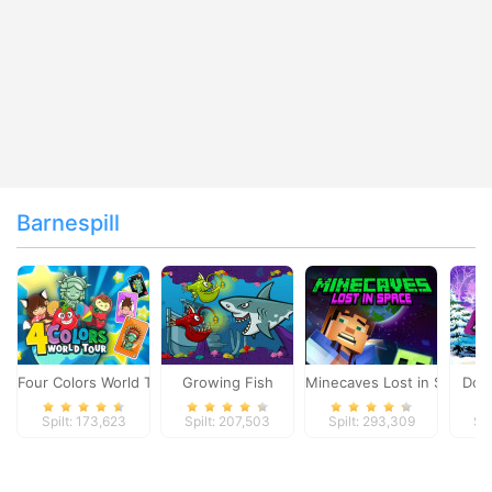
Barnespill
Four Colors World Tour
Growing Fish
Minecaves Lost in Space
Dol
Spilt: 173,623
Spilt: 207,503
Spilt: 293,309
Spi