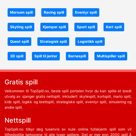
Morsom spill
Racing spill
Eventyr spill
Skyting spill
Kjemper spill
Sport spill
Kort spill
Quest spill
Strategisk spill
Logistikk spill
3D spill
Spill til jenter
Barnespill
Multispiller spill
Gratis spill
Velkommen til TopSpill.no, beste spill portalen hvor du kan spille et bredt
utvalg av sjanger gratis nettspill, inkludert: skytespill, kortspill, mario spill,
kids spill, logikk og brettspill, strategiske spill, eventyr spill, simulering og
andre spill.
Nettspill
TopSpill.no tilbyr deg tusenvis av kule online fullskjerm spill som vil
tilfredsstille behovene til alle typer spillere. Det er mer enn 2000 spill å