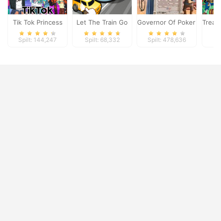
Tik Tok Princess
Let The Train Go
Governor Of Poker 2
Treas
Spilt: 144,247
Spilt: 68,332
Spilt: 478,636
Sp