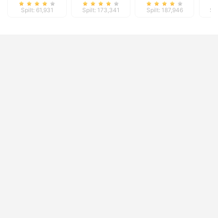
Spilt: 61,931
Spilt: 173,341
Spilt: 187,946
Spi