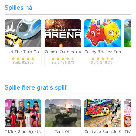
Spilles nå
Let The Train Go
Zombie Outbreak Arena
Candy Riddles: Free Match
Ni
Spilt: 68,356
Spilt: 156,873
Spilt: 246,094
Sp
Spille flere gratis spill!
TikTok Stars #justforfun
Tank Off
Cristiano Ronaldo Kick`n`R
TikTo