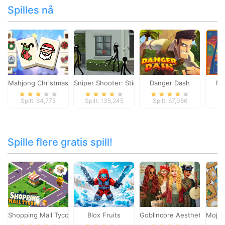
Spilles nå
Mahjong Christmas Holiday
Sniper Shooter: Stickman Killing Game
Danger Dash
Ma
Spilt: 64,775
Spilt: 135,245
Spilt: 67,086
Sp
Spille flere gratis spill!
Shopping Mall Tycoon
Blox Fruits
Goblincore Aesthetic
Mojic