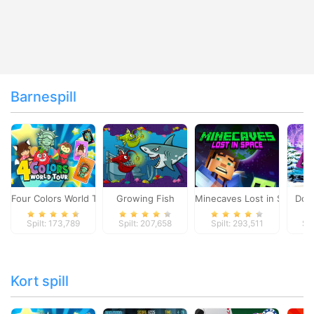
Barnespill
Four Colors World Tour
Growing Fish
Minecaves Lost in Space
Dol
Spilt: 173,789
Spilt: 207,658
Spilt: 293,511
Spi
Kort spill