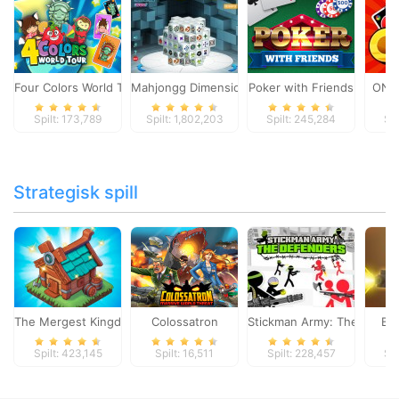
Four Colors World Tour
Mahjongg Dimensions
Poker with Friends
ONO
Spilt: 173,789
Spilt: 1,802,203
Spilt: 245,284
Spi
Strategisk spill
The Mergest Kingdom
Colossatron
Stickman Army: The Defen
Bl
Spilt: 423,145
Spilt: 16,511
Spilt: 228,457
Spi