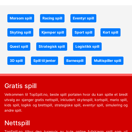
Morsom spill
Racing spill
Eventyr spill
Skyting spill
Kjemper spill
Sport spill
Kort spill
Quest spill
Strategisk spill
Logistikk spill
3D spill
Spill til jenter
Barnespill
Multispiller spill
Gratis spill
Velkommen til TopSpill.no, beste spill portalen hvor du kan spille et bredt
utvalg av sjanger gratis nettspill, inkludert: skytespill, kortspill, mario spill,
kids spill, logikk og brettspill, strategiske spill, eventyr spill, simulering og
andre spill.
Nettspill
TopSpill.no tilbyr deg tusenvis av kule online fullskjerm spill som vil