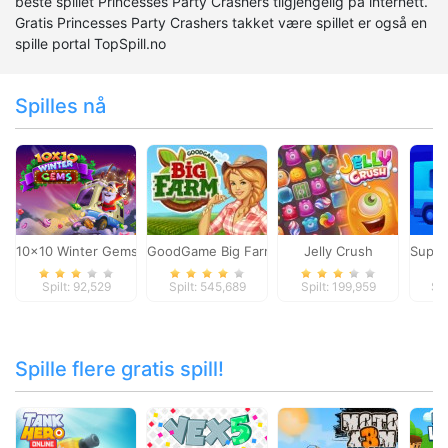
beste spillet Princesses Party Crashers tilgjengelig på internett.
Gratis Princesses Party Crashers takket være spillet er også en
spille portal TopSpill.no
Spilles nå
10x10 Winter Gems
GoodGame Big Farm
Jelly Crush
Super
Spilt: 92,529
Spilt: 545,689
Spilt: 199,959
Spi
Spille flere gratis spill!