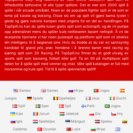
tilfredsstille behovene til alle typer spillere. Det er mer enn 2000 spill å
spille i vår arcade området. Noen av de populære fighter spill er de som er
tema på karate og boksing. Disse slo em up spill vil gjøre barna tyster i
glede og gjøre voksne kampen med ungene for en del av handlingen. På
TopSpill.no kan du spille tusen gratis spill som actionspill, og de vil pumpe
opp adrenalinet mens du spiller kule nettleseren basert nettspill. Å vri de
skarpeste hjernene vi har noen puslespill og plattform spill som vil strekke
din intelligens til å begrense sine. Hvis du trodde at du var en sannsynlig
kandidat til grand prix, prøv hendene i å brenne baner med racing og
kjøring spill som 3D Racing. På TopSpill.no finner du et godt utvalg av
sports spill som basseng, fotball eller golf. Ta en titt på multiplayer spill
delen for å spille spill med venner og chat. Våre spill katalogen er full med
morsomme og kule spill. Tid til å spille spennende spill!!!
Games
Games
Игры
Jogos
Juegos
Spiele
Spelletjes
Jeux
Giochi
Spill
Spel
Spil
Pelit
Jogos
Ігри
Jocuri
Jatekok
Gry
Hry
Igre
Spelletjes
Mängud
Speles
Zaidimai
Oyunlar
Lojra
Игри