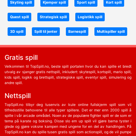
Skyting spill
Kjemper spill
Sport spill
Kort spill
Quest spill
Strategisk spill
Logistikk spill
3D spill
Spill til jenter
Barnespill
Multispiller spill
Gratis spill
Velkommen til TopSpill.no, beste spill portalen hvor du kan spille et bredt
utvalg av sjanger gratis nettspill, inkludert: skytespill, kortspill, mario spill,
kids spill, logikk og brettspill, strategiske spill, eventyr spill, simulering og
andre spill.
Nettspill
TopSpill.no tilbyr deg tusenvis av kule online fullskjerm spill som vil
tilfredsstille behovene til alle typer spillere. Det er mer enn 2000 spill å
spille i vår arcade området. Noen av de populære fighter spill er de som er
tema på karate og boksing. Disse slo em up spill vil gjøre barna tyster i
glede og gjøre voksne kampen med ungene for en del av handlingen. På
TopSpill.no kan du spille tusen gratis spill som actionspill, og de vil pumpe