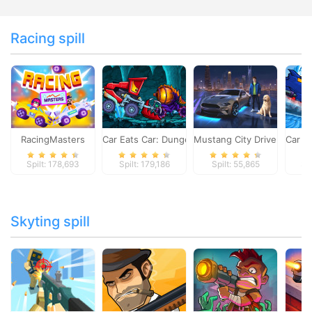
Racing spill
RacingMasters
Car Eats Car: Dungeon Adventure
Mustang City Driver
Car E
Spilt: 178,693
Spilt: 179,186
Spilt: 55,865
Spi
Skyting spill