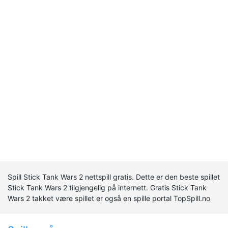
Spill Stick Tank Wars 2 nettspill gratis. Dette er den beste spillet
Stick Tank Wars 2 tilgjengelig på internett. Gratis Stick Tank
Wars 2 takket være spillet er også en spille portal TopSpill.no