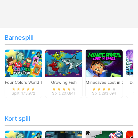
Barnespill
Four Colors World Tour
Growing Fish
Minecaves Lost in Space
Dol
Spilt: 173,972
Spilt: 207,841
Spilt: 293,694
Spi
Kort spill