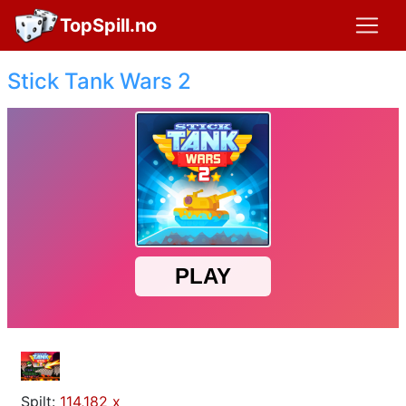
TopSpill.no
Stick Tank Wars 2
Spilt:
114,182 x