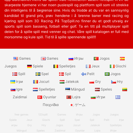
skarpeste hjernene vi har noen puslespill og plattform spill som vil strekke
din intelligens til å begrense sine. Hvis du trodde at du var en sannsynlig
kandidat til grand prix, prøv hendene i å brenne baner med racing og
kjøring spill som 3D Racing. På TopSpill.no finner du et godt utvalg av
sports spill som basseng, fotball eller golf. Ta en titt på multiplayer spill
delen for å spille spill med venner og chat. Våre spill katalogen er full med
morsomme og kule spill. Tid til å spille spennende spill!!!
Games
Games
Игры
Jogos
Juegos
Spiele
Spelletjes
Jeux
Giochi
Spill
Spel
Spil
Pelit
Jogos
Ігри
Jocuri
Jatekok
Gry
Hry
Igre
Spelletjes
Mängud
Speles
Zaidimai
Oyunlar
Lojra
Игри
Παιχνίδια
ゲーム
free games
123spill
Games
Игры
Jogos
Juegos
Spiele
Jeux
Giochi
Spill
Spel
Spil
Pelit
Ігри
игры
Gry
Hry
Jogos
Jocuri
Jatekok
Spelletjes
Mängud
Speles
Zaidimai
Oyunlar
Lojra
Игри