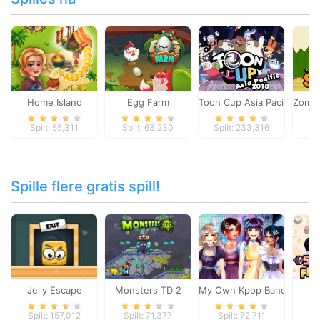
Home Island
Egg Farm
Toon Cup Asia Pacific 2018
Zombi
Spilt: 55,311
Spilt: 63,230
Spilt: 233,316
Sp
Spille flere gratis spill!
Jelly Escape
Monsters TD 2
My Own Kpop Band
Su
Spilt: 157,012
Spilt: 71,377
Spilt: 72,711
Sp