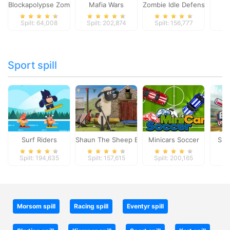
Blockapolypse Zombie Shooter
Mafia Wars
Zombie Idle Defense Onlin
St
Spilt: 64,008
Spilt: 202,874
Spilt: 156,777
Sp
Sport spill
Surf Riders
Shaun The Sheep Baahmy Golf
Minicars Soccer
Sup
Spilt: 194,635
Spilt: 157,615
Spilt: 200,165
Sp
Morsom spill
Racing spill
Eventyr spill