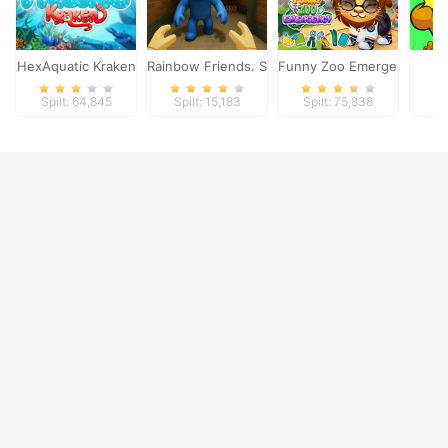
HexAquatic Kraken
Rainbow Friends. Survival
Funny Zoo Emergency
S
Spilt: 64,845
Spilt: 15,183
Spilt: 75,838
Sp