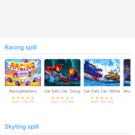
Racing spill
RacingMasters
Car Eats Car: Dungeon Adventure
Car Eats Car: Winter Adve
Musta
Spilt: 178,476
Spilt: 178,959
Spilt: 180,452
Sp
Skyting spill