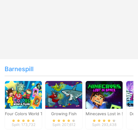
Barnespill
Four Colors World Tour
Growing Fish
Minecaves Lost in Space
Dol
Spilt: 173,732
Spilt: 207,612
Spilt: 293,438
Sp