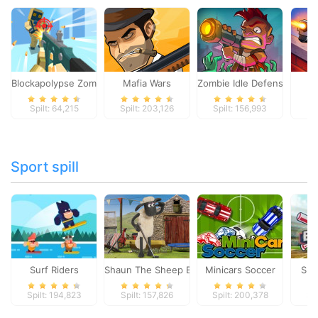
Blockapolypse Zombie Shooter
Mafia Wars
Zombie Idle Defense Onlin
St
Spilt: 64,215
Spilt: 203,126
Spilt: 156,993
Sp
Sport spill
Surf Riders
Shaun The Sheep Baahmy Golf
Minicars Soccer
Sup
Spilt: 194,823
Spilt: 157,826
Spilt: 200,378
Spi