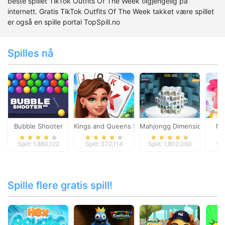
beste spillet TikTok Outfits Of The Week tilgjengelig på
internett. Gratis TikTok Outfits Of The Week takket være spillet
er også en spille portal TopSpill.no
Spilles nå
Bubble Shooter
Kings and Queens Solitaire Tripeaks
Mahjongg Dimensions
Ma
Spilt: 1,880,122
Spilt: 372,114
Spilt: 1,802,060
Spi
Spille flere gratis spill!