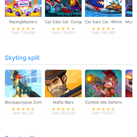
RacingMasters
Car Eats Car: Dungeon Adventure
Car Eats Car: Winter Adve
Musta
Spilt: 178,484
Spilt: 178,974
Spilt: 180,462
Sp
Skyting spill
Blockapolypse Zombie Shooter
Mafia Wars
Zombie Idle Defense Onlin
St
Spilt: 64,232
Spilt: 203,142
Spilt: 157,017
Sp