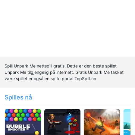
Spill Unpark Me nettspill gratis. Dette er den beste spillet
Unpark Me tilgjengelig på internett. Gratis Unpark Me takket
være spillet er også en spille portal TopSpill.no
Spilles nå