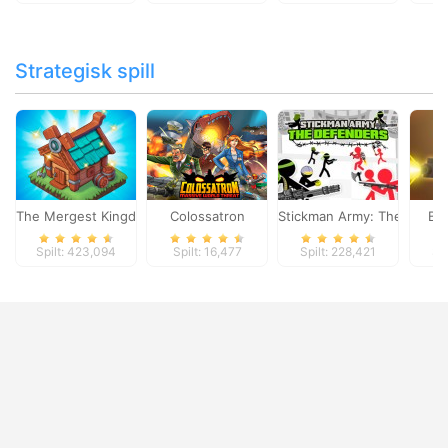
Strategisk spill
The Mergest Kingdom
Colossatron
Stickman Army: The Defen
Bl
Spilt: 423,094
Spilt: 16,477
Spilt: 228,421
Sp