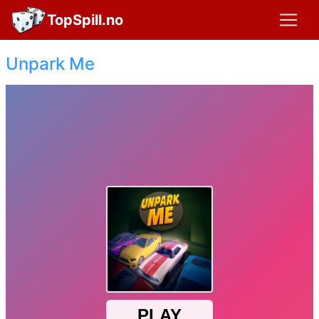
TopSpill.no
Unpark Me