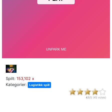
Spilt:
153,102 x
Kategorier:
Logistikk spill
4.1
/5 (
45
votes)