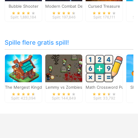
Bubble Shooter
Modern Combat Defense
Cursed Treasure
Su
Spilt: 1,880,184
Spilt: 197,846
Spilt: 176,111
Spi
Spille flere gratis spill!
The Mergest Kingdom
Lemmy vs Zombies
Math Crossword Puzzle - G
Sha
Spilt: 423,094
Spilt: 144,849
Spilt: 33,792
Sp