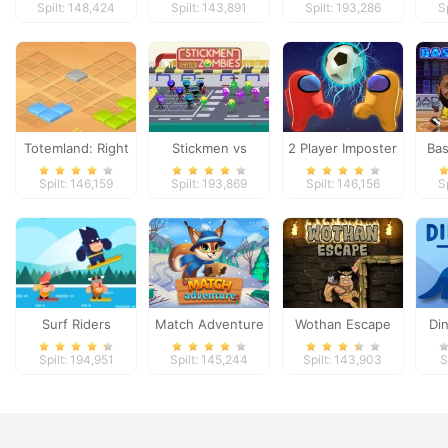
Spilt: 148,424
Spilt: 143,891
Spilt: 193,286
S
Totemland: Right
Stickmen vs
2 Player Imposter
Bas
Trick
Zombies
Soccer
Spilt: 146,159
Spilt: 193,869
Spilt: 146,156
S
Surf Riders
Match Adventure
Wothan Escape
Di
Spilt: 194,951
Spilt: 145,244
Spilt: 143,903
S