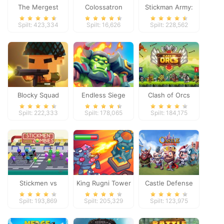
The Mergest
Colossatron
Stickman Army:
Kingdom
The Defenders
Spilt: 423,334
Spilt: 16,626
Spilt: 228,562
Blocky Squad
Endless Siege
Clash of Orcs
Spilt: 222,333
Spilt: 178,065
Spilt: 184,175
Stickmen vs
King Rugni Tower
Castle Defense
Zombies
Defense
Spilt: 193,869
Spilt: 205,329
Spilt: 123,975