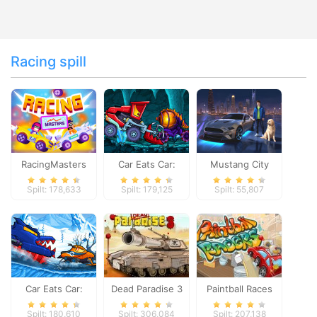
Racing spill
RacingMasters
Car Eats Car:
Mustang City
Dungeon
Driver
Spilt: 178,633
Spilt: 179,125
Spilt: 55,807
Adventure
Car Eats Car:
Dead Paradise 3
Paintball Races
Winter Adventure
Spilt: 180,610
Spilt: 306,084
Spilt: 207,138