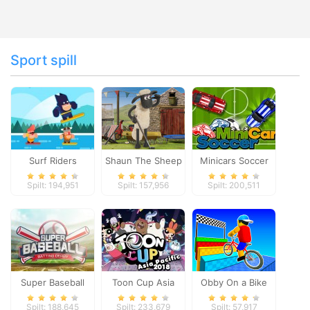
Sport spill
Surf Riders
Shaun The Sheep
Minicars Soccer
Baahmy Golf
Spilt: 194,951
Spilt: 157,956
Spilt: 200,511
Super Baseball
Toon Cup Asia
Obby On a Bike
Pacific 2018
Spilt: 188,645
Spilt: 233,679
Spilt: 57,917