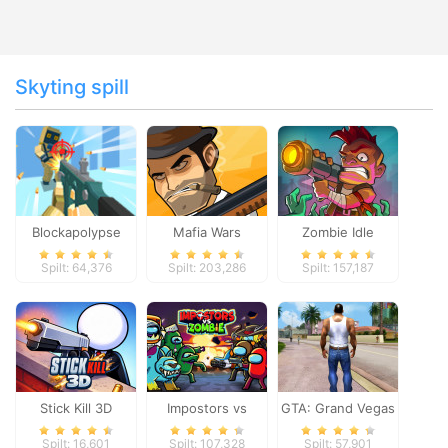
Skyting spill
Blockapolypse
Mafia Wars
Zombie Idle
Zombie Shooter
Defense Online
Spilt: 64,376
Spilt: 203,286
Spilt: 157,187
Stick Kill 3D
Impostors vs
GTA: Grand Vegas
Zombies: Survival
Crime
Spilt: 16,601
Spilt: 107,328
Spilt: 57,901