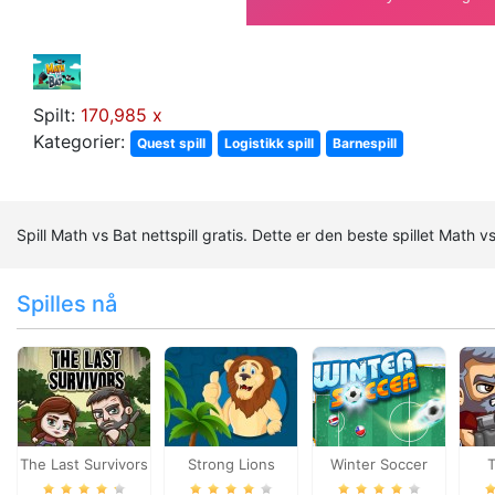
Spilt:
170,985 x
Kategorier:
Quest spill
Logistikk spill
Barnespill
Spill Math vs Bat nettspill gratis. Dette er den beste spillet Math v
Spilles nå
The Last Survivors
Strong Lions
Winter Soccer
T
Jigsaw