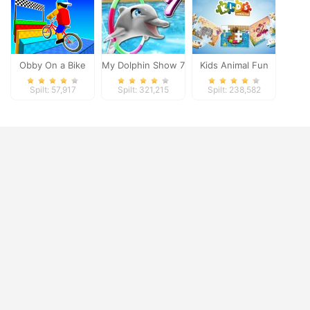
Obby On a Bike
My Dolphin Show 7
Kids Animal Fun
Spilt: 57,917
Spilt: 321,215
Spilt: 238,582