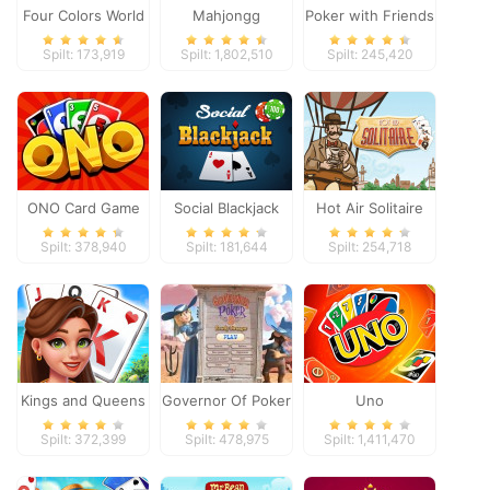
Four Colors World
Mahjongg
Poker with Friends
Tour
Dimensions
Spilt: 173,919
Spilt: 1,802,510
Spilt: 245,420
ONO Card Game
Social Blackjack
Hot Air Solitaire
Spilt: 378,940
Spilt: 181,644
Spilt: 254,718
Kings and Queens
Governor Of Poker
Uno
Solitaire Tripeaks
2
Spilt: 372,399
Spilt: 478,975
Spilt: 1,411,470