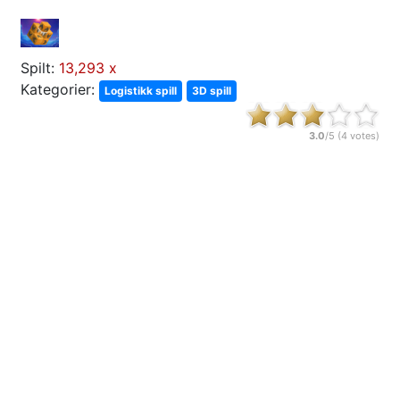
Spilt:
13,293 x
Kategorier:
Logistikk spill
3D spill
3.0
/5 (
4
votes)