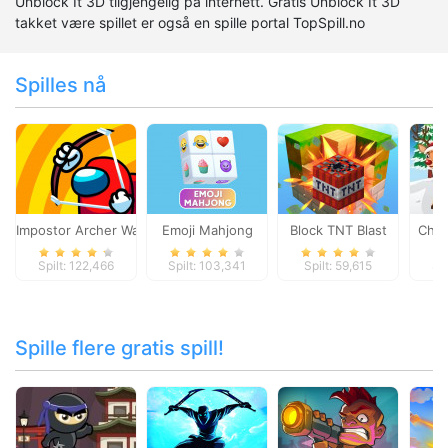
Unblock It 3D tilgjengelig på internett. Gratis Unblock It 3D
takket være spillet er også en spille portal TopSpill.no
Spilles nå
Impostor Archer War
Emoji Mahjong
Block TNT Blast
Chri
Spilt: 122,466
Spilt: 103,341
Spilt: 59,615
Spi
Spille flere gratis spill!