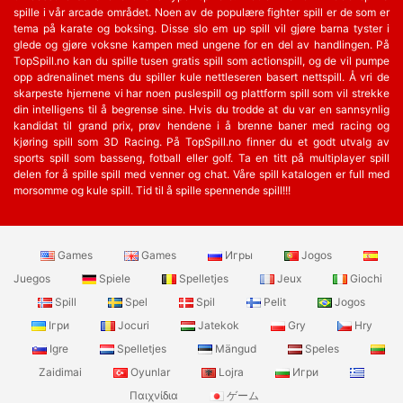
spille i vår arcade området. Noen av de populære fighter spill er de som er
tema på karate og boksing. Disse slo em up spill vil gjøre barna tyster i
glede og gjøre voksne kampen med ungene for en del av handlingen. På
TopSpill.no kan du spille tusen gratis spill som actionspill, og de vil pumpe
opp adrenalinet mens du spiller kule nettleseren basert nettspill. Å vri de
skarpeste hjernene vi har noen puslespill og plattform spill som vil strekke
din intelligens til å begrense sine. Hvis du trodde at du var en sannsynlig
kandidat til grand prix, prøv hendene i å brenne baner med racing og
kjøring spill som 3D Racing. På TopSpill.no finner du et godt utvalg av
sports spill som basseng, fotball eller golf. Ta en titt på multiplayer spill
delen for å spille spill med venner og chat. Våre spill katalogen er full med
morsomme og kule spill. Tid til å spille spennende spill!!!
Games
Games
Игры
Jogos
Juegos
Spiele
Spelletjes
Jeux
Giochi
Spill
Spel
Spil
Pelit
Jogos
Ігри
Jocuri
Jatekok
Gry
Hry
Igre
Spelletjes
Mängud
Speles
Zaidimai
Oyunlar
Lojra
Игри
Παιχνίδια
ゲーム