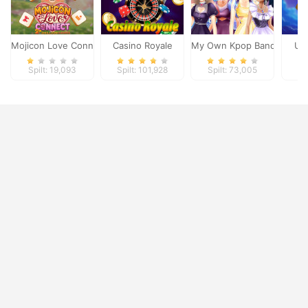
Mojicon Love Connect
Casino Royale
My Own Kpop Band
Unb
Spilt: 19,093
Spilt: 101,928
Spilt: 73,005
Sp