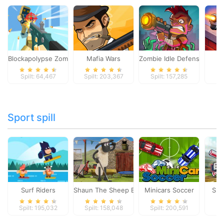
Blockapolypse Zombie Shooter
Mafia Wars
Zombie Idle Defense Onlin
St
Spilt: 64,467
Spilt: 203,367
Spilt: 157,285
Sp
Sport spill
Surf Riders
Shaun The Sheep Baahmy Golf
Minicars Soccer
Sup
Spilt: 195,032
Spilt: 158,048
Spilt: 200,591
Sp