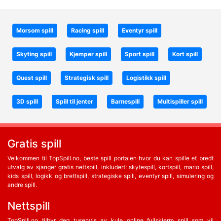
Morsom spill
Racing spill
Eventyr spill
Skyting spill
Kjemper spill
Sport spill
Kort spill
Quest spill
Strategisk spill
Logistikk spill
3D spill
Spill til jenter
Barnespill
Multispiller spill
Gratis spill
Velkommen til TopSpill.no, beste spill portalen hvor du kan spille et bredt
utvalg av sjanger gratis nettspill, inkludert: skytespill, kortspill, mario spill,
kids spill, logikk og brettspill, strategiske spill, eventyr spill, simulering og
andre spill.
Nettspill
TopSpill.no tilbyr deg tusenvis av kule online fullskjerm spill som vil