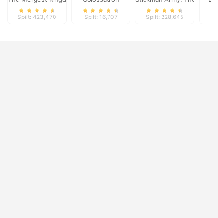
Spilt: 423,470
Spilt: 16,707
Spilt: 228,645
Spi