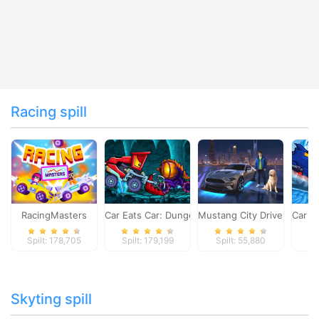
Racing spill
RacingMasters
Car Eats Car: Dungeon Adventure
Mustang City Driver
Car E
Spilt: 178,705
Spilt: 179,199
Spilt: 55,880
Spi
Skyting spill