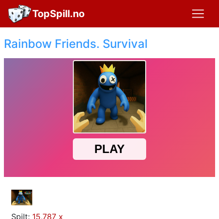
TopSpill.no
Rainbow Friends. Survival
Spilt:
15,787 x