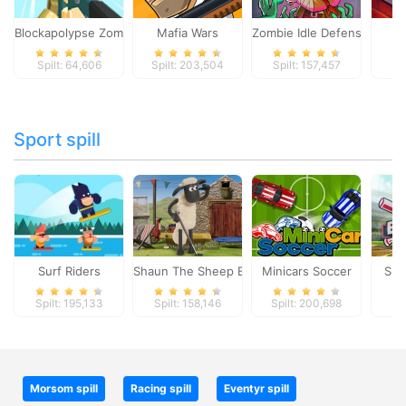
Blockapolypse Zombie Shooter
Mafia Wars
Zombie Idle Defense Onlin
St
Spilt: 64,606
Spilt: 203,504
Spilt: 157,457
Sp
Sport spill
Surf Riders
Shaun The Sheep Baahmy Golf
Minicars Soccer
Sup
Spilt: 195,133
Spilt: 158,146
Spilt: 200,698
Spi
Morsom spill
Racing spill
Eventyr spill