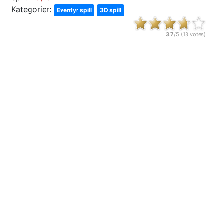
Kategorier:
Eventyr spill
3D spill
3.7
/5 (
13
votes)