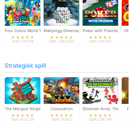
Four Colors World Tour
Mahjongg Dimensions
Poker with Friends
ONO
Spilt: 174,156
Spilt: 1,803,255
Spilt: 245,621
Sp
Strategisk spill
The Mergest Kingdom
Colossatron
Stickman Army: The Defen
Bl
Spilt: 423,729
Spilt: 16,921
Spilt: 228,749
Spi