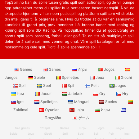
TopSpill.no kan du spille tusen gratis spill som actionspill, og de vil pumpe
opp adrenalinet mens du spiller kule nettleseren basert nettspill. Å vri de
skarpeste hjernene vi har noen puslespill og plattform spill som vil strekke
din intelligens til å begrense sine. Hvis du trodde at du var en sannsynlig
kandidat til grand prix, prøv hendene i å brenne baner med racing og
kjøring spill som 3D Racing. På TopSpill.no finner du et godt utvalg av
sports spill som basseng, fotball eller golf. Ta en titt på multiplayer spill
delen for å spille spill med venner og chat. Våre spill katalogen er full med
morsomme og kule spill. Tid til å spille spennende spill!!!
Games
Games
Игры
Jogos
Juegos
Spiele
Spelletjes
Jeux
Giochi
Spill
Spel
Spil
Pelit
Jogos
Ігри
Jocuri
Jatekok
Gry
Hry
Igre
Spelletjes
Mängud
Speles
Zaidimai
Oyunlar
Lojra
Игри
Παιχνίδια
ゲーム
free games
123spill
Games
Игры
Jogos
Juegos
Spiele
Jeux
Giochi
Spill
Spel
Spil
Pelit
Ігри