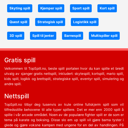
Skyting spill
Kjemper spill
Sport spill
Kort spill
Quest spill
Strategisk spill
Logistikk spill
3D spill
Spill til jenter
Barnespill
Multispiller spill
Gratis spill
Velkommen til TopSpill.no, beste spill portalen hvor du kan spille et bredt
utvalg av sjanger gratis nettspill, inkludert: skytespill, kortspill, mario spill,
kids spill, logikk og brettspill, strategiske spill, eventyr spill, simulering og
andre spill.
Nettspill
TopSpill.no tilbyr deg tusenvis av kule online fullskjerm spill som vil
tilfredsstille behovene til alle typer spillere. Det er mer enn 2000 spill å
spille i vår arcade området. Noen av de populære fighter spill er de som er
tema på karate og boksing. Disse slo em up spill vil gjøre barna tyster i
glede og gjøre voksne kampen med ungene for en del av handlingen. På