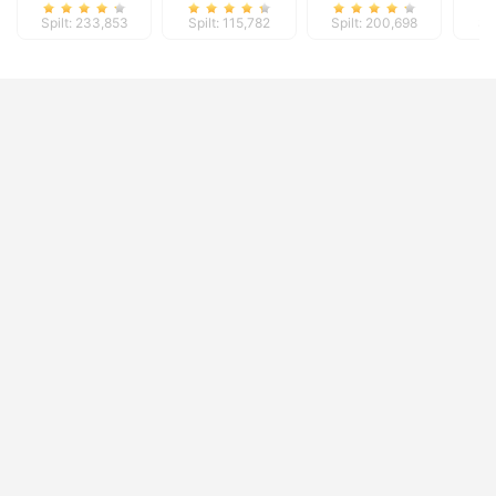
Spilt: 233,853
Spilt: 115,782
Spilt: 200,698
Sp