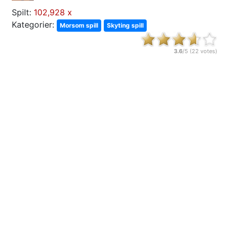
Spilt:
102,928 x
Kategorier:
Morsom spill
Skyting spill
3.6
/5 (
22
votes)