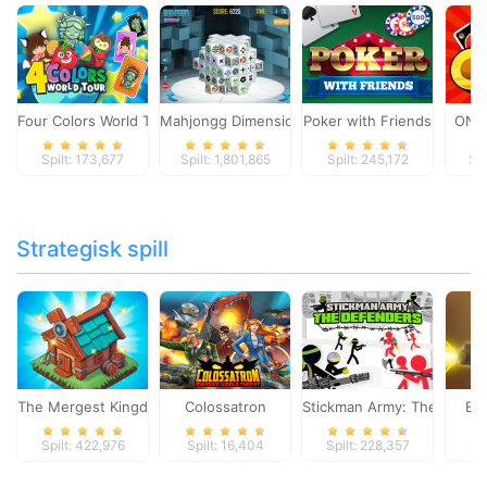
Four Colors World Tour
Mahjongg Dimensions
Poker with Friends
ONO
Spilt: 173,677
Spilt: 1,801,865
Spilt: 245,172
Spi
Strategisk spill
The Mergest Kingdom
Colossatron
Stickman Army: The Defen
Bl
Spilt: 422,976
Spilt: 16,404
Spilt: 228,357
Spi