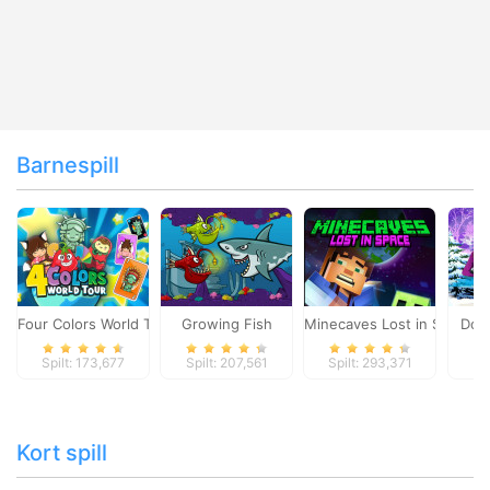
Barnespill
Four Colors World Tour
Growing Fish
Minecaves Lost in Space
Dol
Spilt: 173,677
Spilt: 207,561
Spilt: 293,371
Sp
Kort spill