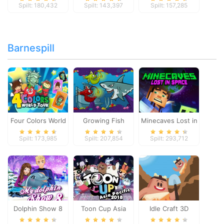
Spilt: 180,432
Spilt: 143,397
Spilt: 157,285
Barnespill
Four Colors World
Growing Fish
Minecaves Lost in
Tour
Space
Spilt: 173,985
Spilt: 207,854
Spilt: 293,712
Dolphin Show 8
Toon Cup Asia
Idle Craft 3D
Pacific 2018