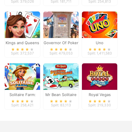
Spilt: 379,026
Spilt: 181,711
Spilt: 254,813
Kings and Queens
Governor Of Poker
Uno
Solitaire Tripeaks
2
Spilt: 372,537
Spilt: 479,053
Spilt: 1,411,583
Solitaire Farm:
Mr Bean Solitaire
Royal Vegas
Seasons
Adventures
Solitaire
Spilt: 258,421
Spilt: 83,113
Spilt: 219,330