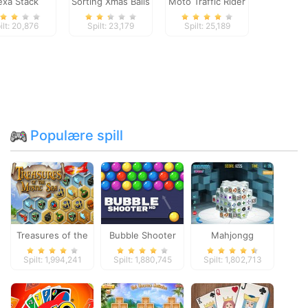
xa Stack
Sorting Xmas Balls
Moto Traffic Rider
hristmas
ilt: 20,876
Spilt: 23,179
Spilt: 25,189
Populære spill
Treasures of the
Bubble Shooter
Mahjongg
Mystic Sea
Dimensions
Spilt: 1,994,241
Spilt: 1,880,745
Spilt: 1,802,713