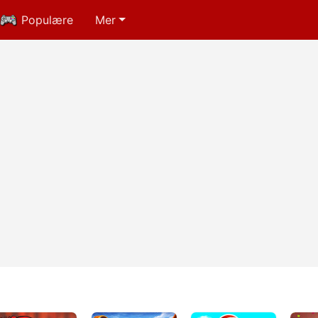
Populære
Mer