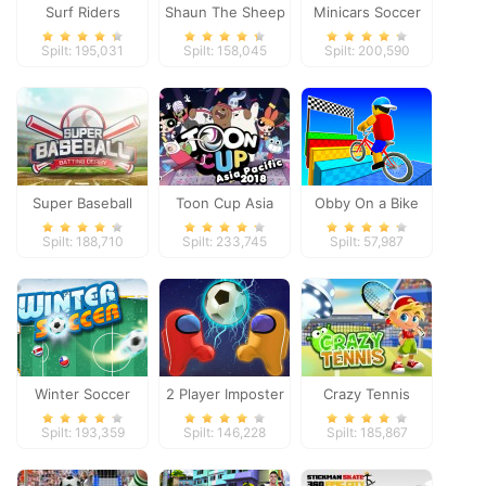
Surf Riders
Shaun The Sheep
Minicars Soccer
Baahmy Golf
Spilt: 195,031
Spilt: 158,045
Spilt: 200,590
Super Baseball
Toon Cup Asia
Obby On a Bike
Pacific 2018
Spilt: 188,710
Spilt: 233,745
Spilt: 57,987
Winter Soccer
2 Player Imposter
Crazy Tennis
Soccer
Spilt: 193,359
Spilt: 146,228
Spilt: 185,867