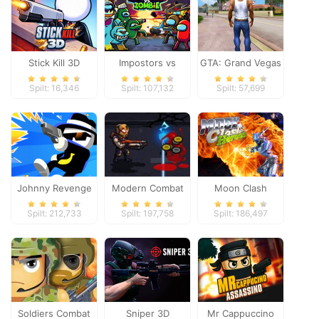
Stick Kill 3D
Impostors vs
GTA: Grand Vegas
Zombies: Survival
Crime
Spilt: 16,346
Spilt: 107,132
Spilt: 57,699
Johnny Revenge
Modern Combat
Moon Clash
Defense
Heroes
Spilt: 212,733
Spilt: 197,758
Spilt: 186,497
Soldiers Combat
Sniper 3D
Mr Cappuccino