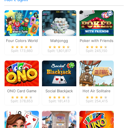
Four Colors World
Mahjongg
Poker with Friends
Tour
Dimensions
Spilt: 173,660
Spilt: 1,801,817
Spilt: 245,150
ONO Card Game
Social Blackjack
Hot Air Solitaire
Spilt: 378,653
Spilt: 181,413
Spilt: 254,415