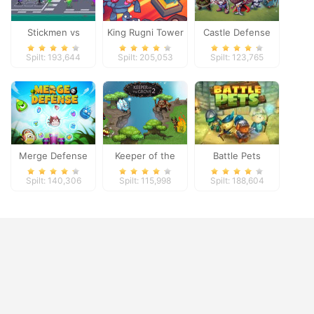
Stickmen vs
King Rugni Tower
Castle Defense
Zombies
Defense
Spilt: 193,644
Spilt: 205,053
Spilt: 123,765
Merge Defense
Keeper of the
Battle Pets
Grove 2
Spilt: 140,306
Spilt: 115,998
Spilt: 188,604