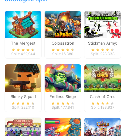
The Mergest
Colossatron
Stickman Army:
Kingdom
The Defenders
Spilt: 422,944
Spilt: 16,380
Spilt: 228,338
Blocky Squad
Endless Siege
Clash of Orcs
Spilt: 222,110
Spilt: 177,841
Spilt: 183,937