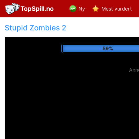
TopSpill.no
Ny
Mest vurdert
Stupid Zombies 2
67%
Ann