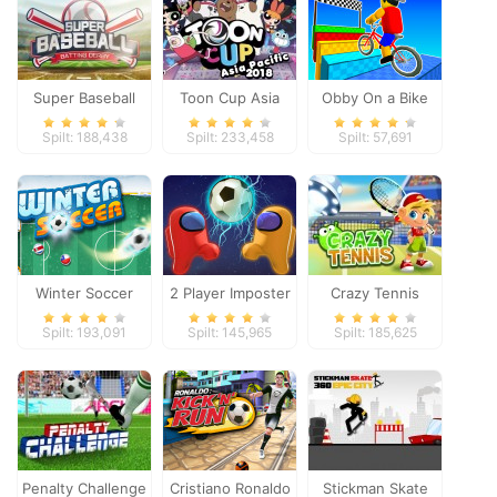
Super Baseball
Toon Cup Asia
Obby On a Bike
Pacific 2018
Spilt: 188,438
Spilt: 233,458
Spilt: 57,691
Winter Soccer
2 Player Imposter
Crazy Tennis
Soccer
Spilt: 193,091
Spilt: 145,965
Spilt: 185,625
Penalty Challenge
Cristiano Ronaldo
Stickman Skate