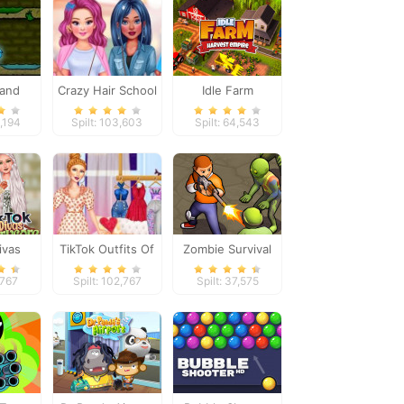
 and
Crazy Hair School
Idle Farm
irl
Salon
8,194
Spilt: 103,603
Spilt: 64,543
ivas
TikTok Outfits Of
Zombie Survival
ore
The Week
,767
Spilt: 102,767
Spilt: 37,575