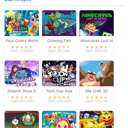
Four Colors World
Growing Fish
Minecaves Lost in
Tour
Space
Spilt: 173,660
Spilt: 207,540
Spilt: 293,355
Dolphin Show 8
Toon Cup Asia
Idle Craft 3D
Pacific 2018
Spilt: 232,108
Spilt: 233,458
Spilt: 123,136